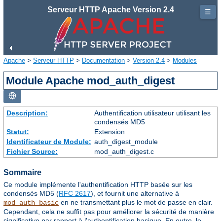
Serveur HTTP Apache Version 2.4
☰
Apache
>
Serveur HTTP
>
Documentation
>
Version 2.4
>
Modules
Module Apache mod_auth_digest
Description:
Authentification utilisateur utilisant les
condensés MD5
Statut:
Extension
Identificateur de Module:
auth_digest_module
Fichier Source:
mod_auth_digest.c
Sommaire
Ce module implémente l'authentification HTTP basée sur les
condensés MD5 (
RFC 2617
), et fournit une alternative à
en ne transmettant plus le mot de passe en clair.
mod_auth_basic
Cependant, cela ne suffit pas pour améliorer la sécurité de manière
significative par rapport à l'authentification basique. En outre, le