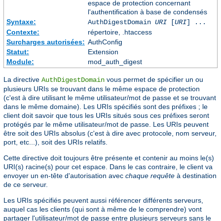
espace de protection concernant
l'authentification à base de condensés
Syntaxe:
AuthDigestDomain
URI
[
URI
] ...
Contexte:
répertoire, .htaccess
Surcharges autorisées:
AuthConfig
Statut:
Extension
Module:
mod_auth_digest
La directive
vous permet de spécifier un ou
AuthDigestDomain
plusieurs URIs se trouvant dans le même espace de protection
(c'est à dire utilisant le même utilisateur/mot de passe et se trouvant
dans le même domaine). Les URIs spécifiés sont des préfixes ; le
client doit savoir que tous les URIs situés sous ces préfixes seront
protégés par le même utilisateur/mot de passe. Les URIs peuvent
être soit des URIs absolus (c'est à dire avec protocole, nom serveur,
port, etc...), soit des URIs relatifs.
Cette directive doit toujours être présente et contenir au moins le(s)
URI(s) racine(s) pour cet espace. Dans le cas contraire, le client va
envoyer un en-tête d'autorisation avec
chaque requête
à destination
de ce serveur.
Les URIs spécifiés peuvent aussi référencer différents serveurs,
auquel cas les clients (qui sont à même de le comprendre) vont
partager l'utilisateur/mot de passe entre plusieurs serveurs sans le