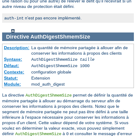
une raison ou pour une autre) de relever le défit qu'il recevrait si un
autre niveau de protection était défini.
n'est pas encore implémenté.
auth-int
Directive
AuthDigestShmemSize
Description:
La quantité de mémoire partagée à allouer afin de
conserver les informations à propos des clients
Syntaxe:
AuthDigestShmemSize
taille
Défaut:
AuthDigestShmemSize 1000
Contexte:
configuration globale
Statut:
Extension
Module:
mod_auth_digest
La directive
permet de définir la quantité de
AuthDigestShmemSize
mémoire partagée à allouer au démarrage du serveur afin de
conserver les informations à propos des clients. Notez que le
segment de mémoire partagée ne peut pas être défini à une taille
inférieure à l'espace nécessaire pour conserver les informations à
propos d'
un
client. Cette valeur dépend de votre système. Si vous
voulez en déterminer la valeur exacte, vous pouvez simplement
définir
à
et consulter le message d'erreur
AuthDigestShmemSize
0