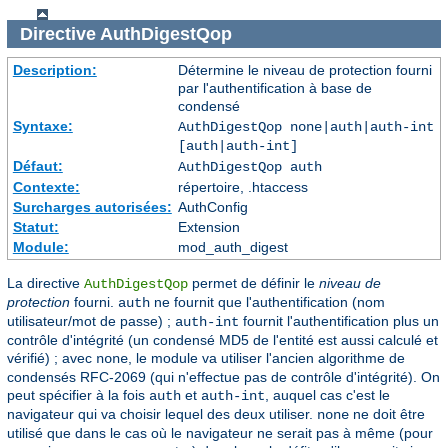
Directive
AuthDigestQop
Description:
Détermine le niveau de protection fourni
par l'authentification à base de
condensé
Syntaxe:
AuthDigestQop none|auth|auth-int
[auth|auth-int]
Défaut:
AuthDigestQop auth
Contexte:
répertoire, .htaccess
Surcharges autorisées:
AuthConfig
Statut:
Extension
Module:
mod_auth_digest
La directive
permet de définir le
niveau de
AuthDigestQop
protection
fourni.
ne fournit que l'authentification (nom
auth
utilisateur/mot de passe) ;
fournit l'authentification plus un
auth-int
contrôle d'intégrité (un condensé MD5 de l'entité est aussi calculé et
vérifié) ; avec
, le module va utiliser l'ancien algorithme de
none
condensés RFC-2069 (qui n'effectue pas de contrôle d'intégrité). On
peut spécifier à la fois
et
, auquel cas c'est le
auth
auth-int
navigateur qui va choisir lequel des deux utiliser.
ne doit être
none
utilisé que dans le cas où le navigateur ne serait pas à même (pour