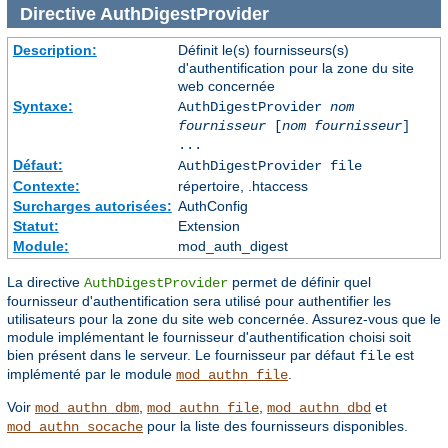
Directive
AuthDigestProvider
Description:
Définit le(s) fournisseurs(s)
d'authentification pour la zone du site
web concernée
Syntaxe:
AuthDigestProvider
nom
fournisseur
[
nom fournisseur
]
...
Défaut:
AuthDigestProvider file
Contexte:
répertoire, .htaccess
Surcharges autorisées:
AuthConfig
Statut:
Extension
Module:
mod_auth_digest
La directive
permet de définir quel
AuthDigestProvider
fournisseur d'authentification sera utilisé pour authentifier les
utilisateurs pour la zone du site web concernée. Assurez-vous que le
module implémentant le fournisseur d'authentification choisi soit
bien présent dans le serveur. Le fournisseur par défaut
est
file
implémenté par le module
.
mod_authn_file
Voir
,
,
et
mod_authn_dbm
mod_authn_file
mod_authn_dbd
pour la liste des fournisseurs disponibles.
mod_authn_socache