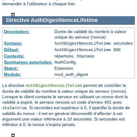
demander à l'utilisateur à chaque fois.
Directive
AuthDigestNonceLifetime
Description:
Durée de validité du nombre à valeur
unique du serveur (nonce)
Syntaxe:
AuthDigestNonceLifetime
secondes
Défaut:
AuthDigestNonceLifetime 300
Contexte:
répertoire, .htaccess
Surcharges autorisées:
AuthConfig
Statut:
Extension
Module:
mod_auth_digest
La directive
permet de contrôler la
AuthDigestNonceLifetime
durée de validité du nombre à valeur unique du serveur (nonce).
Lorsque le client contacte le serveur en utilisant un nonce dont la
validité a expiré, le serveur renvoie un code d'erreur 401 avec
. Si
secondes
est supérieur à 0, il spécifie la durée de
stale=true
validité du nonce ; il est en général déconseillé d'affecter à cet
argument une valeur inférieure à 10 secondes. Si
secondes
est
inférieur à 0, le nonce n'expire jamais.