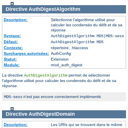
Directive
AuthDigestAlgorithm
Description:
Sélectionne l'algorithme utilisé pour
calculer les condensés du défit et de sa
réponse
Syntaxe:
AuthDigestAlgorithm MD5|MD5-sess
Défaut:
AuthDigestAlgorithm MD5
Contexte:
répertoire, .htaccess
Surcharges autorisées:
AuthConfig
Statut:
Extension
Module:
mod_auth_digest
La directive
permet de sélectionner
AuthDigestAlgorithm
l'algorithme utilisé pour calculer les condensés du défit et de sa
réponse.
n'est pas encore correctement implémenté.
MD5-sess
Directive
AuthDigestDomain
Description:
Les URIs qui se trouvent dans le même