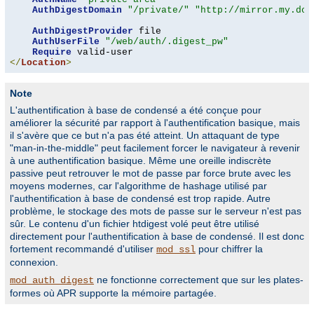
AuthDigestDomain
"/private/"
"http://mirror.my.dom
AuthDigestProvider
 file

AuthUserFile
"/web/auth/.digest_pw"
Require
</
Location
>
Note
L'authentification à base de condensé a été conçue pour
améliorer la sécurité par rapport à l'authentification basique, mais
il s'avère que ce but n'a pas été atteint. Un attaquant de type
"man-in-the-middle" peut facilement forcer le navigateur à revenir
à une authentification basique. Même une oreille indiscrète
passive peut retrouver le mot de passe par force brute avec les
moyens modernes, car l'algorithme de hashage utilisé par
l'authentification à base de condensé est trop rapide. Autre
problème, le stockage des mots de passe sur le serveur n'est pas
sûr. Le contenu d'un fichier htdigest volé peut être utilisé
directement pour l'authentification à base de condensé. Il est donc
fortement recommandé d'utiliser
pour chiffrer la
mod_ssl
connexion.
ne fonctionne correctement que sur les plates-
mod_auth_digest
formes où APR supporte la mémoire partagée.