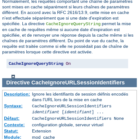
Normalement, les requêtes comportant une chaîne de paramètres
sont mises en cache séparément si leurs chaînes de paramètres
diffèrent. En accord avec la RFC 2616/13.9, cette mise en cache
n'est effectuée séparément que si une date d'expiration est
spécifiée. La directive
permet la mise
CacheIgnoreQueryString
en cache de requêtes même si aucune date d'expiration est
spécifiée, et de renvoyer une réponse depuis la cache même si les
chaînes de paramètres diffèrent. Du point de vue du cache, la
requête est traitée comme si elle ne possèdait pas de chaîne de
paramètres lorsque cette directive est activée.
CacheIgnoreQueryString
On
Directive
CacheIgnoreURLSessionIdentifiers
Description:
Ignore les identifiants de session définis encodés
dans l'URL lors de la mise en cache
Syntaxe:
CacheIgnoreURLSessionIdentifiers
identifiant
[
identifiant
] ...
Défaut:
CacheIgnoreURLSessionIdentifiers None
Contexte:
configuration globale, serveur virtuel
Statut:
Extension
Module:
mod_cache