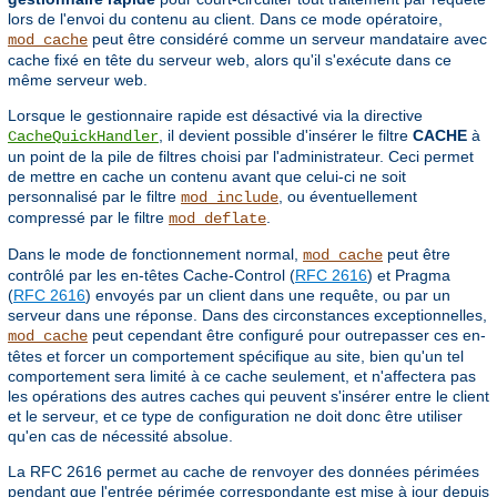
lors de l'envoi du contenu au client. Dans ce mode opératoire,
peut être considéré comme un serveur mandataire avec
mod_cache
cache fixé en tête du serveur web, alors qu'il s'exécute dans ce
même serveur web.
Lorsque le gestionnaire rapide est désactivé via la directive
, il devient possible d'insérer le filtre
CACHE
à
CacheQuickHandler
un point de la pile de filtres choisi par l'administrateur. Ceci permet
de mettre en cache un contenu avant que celui-ci ne soit
personnalisé par le filtre
, ou éventuellement
mod_include
compressé par le filtre
.
mod_deflate
Dans le mode de fonctionnement normal,
peut être
mod_cache
contrôlé par les en-têtes Cache-Control (
RFC 2616
) et Pragma
(
RFC 2616
) envoyés par un client dans une requête, ou par un
serveur dans une réponse. Dans des circonstances exceptionnelles,
peut cependant être configuré pour outrepasser ces en-
mod_cache
têtes et forcer un comportement spécifique au site, bien qu'un tel
comportement sera limité à ce cache seulement, et n'affectera pas
les opérations des autres caches qui peuvent s'insérer entre le client
et le serveur, et ce type de configuration ne doit donc être utiliser
qu'en cas de nécessité absolue.
La RFC 2616 permet au cache de renvoyer des données périmées
pendant que l'entrée périmée correspondante est mise à jour depuis