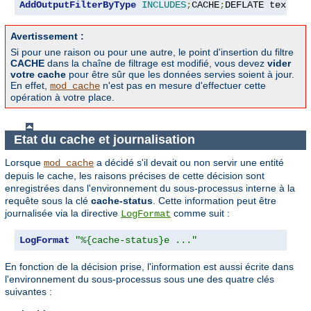
AddOutputFilterByType
INCLUDES
;
CACHE
;
DEFLATE text
/
ht
Avertissement :
Si pour une raison ou pour une autre, le point d'insertion du filtre
CACHE
dans la chaîne de filtrage est modifié, vous devez
vider
votre cache
pour être sûr que les données servies soient à jour.
En effet,
n'est pas en mesure d'effectuer cette
mod_cache
opération à votre place.
Etat du cache et journalisation
Lorsque
a décidé s'il devait ou non servir une entité
mod_cache
depuis le cache, les raisons précises de cette décision sont
enregistrées dans l'environnement du sous-processus interne à la
requête sous la clé
cache-status
. Cette information peut être
journalisée via la directive
comme suit :
LogFormat
LogFormat
"%{cache-status}e ..."
En fonction de la décision prise, l'information est aussi écrite dans
l'environnement du sous-processus sous une des quatre clés
suivantes :