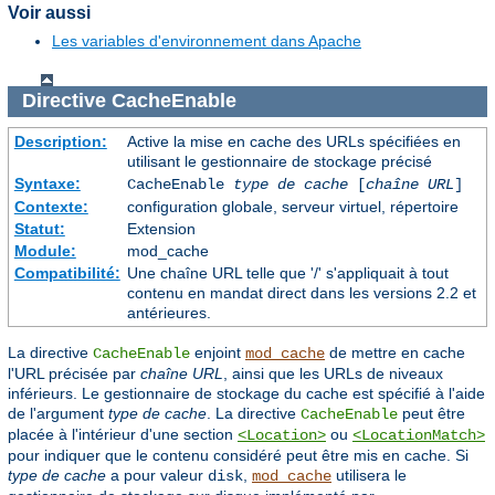
Voir aussi
Les variables d'environnement dans Apache
Directive
CacheEnable
Description:
Active la mise en cache des URLs spécifiées en
utilisant le gestionnaire de stockage précisé
Syntaxe:
CacheEnable
type de cache
[
chaîne URL
]
Contexte:
configuration globale, serveur virtuel, répertoire
Statut:
Extension
Module:
mod_cache
Compatibilité:
Une chaîne URL telle que '/' s'appliquait à tout
contenu en mandat direct dans les versions 2.2 et
antérieures.
La directive
enjoint
de mettre en cache
CacheEnable
mod_cache
l'URL précisée par
chaîne URL
, ainsi que les URLs de niveaux
inférieurs. Le gestionnaire de stockage du cache est spécifié à l'aide
de l'argument
type de cache
. La directive
peut être
CacheEnable
placée à l'intérieur d'une section
ou
<Location>
<LocationMatch>
pour indiquer que le contenu considéré peut être mis en cache. Si
type de cache
a pour valeur
,
utilisera le
disk
mod_cache