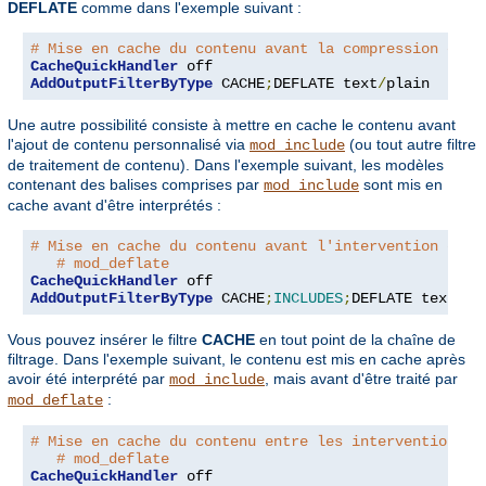
DEFLATE
comme dans l'exemple suivant :
# Mise en cache du contenu avant la compression opti
CacheQuickHandler
AddOutputFilterByType
 CACHE
;
DEFLATE text
/
plain
Une autre possibilité consiste à mettre en cache le contenu avant
l'ajout de contenu personnalisé via
(ou tout autre filtre
mod_include
de traitement de contenu). Dans l'exemple suivant, les modèles
contenant des balises comprises par
sont mis en
mod_include
cache avant d'être interprétés :
# Mise en cache du contenu avant l'intervention de m
# mod_deflate
CacheQuickHandler
AddOutputFilterByType
 CACHE
;
INCLUDES
;
DEFLATE text
/
ht
Vous pouvez insérer le filtre
CACHE
en tout point de la chaîne de
filtrage. Dans l'exemple suivant, le contenu est mis en cache après
avoir été interprété par
, mais avant d'être traité par
mod_include
:
mod_deflate
# Mise en cache du contenu entre les interventions d
# mod_deflate
CacheQuickHandler