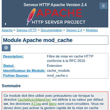
Serveur HTTP Apache Version 2.4
☰
Apache
>
Serveur HTTP
>
Documentation
>
Version 2.4
>
Modules
Module Apache mod_cache
Description:
Filtre de mise en cache HTTP
conforme à la RFC 2616
Statut:
Extension
Identificateur de Module:
cache_module
Fichier Source:
mod_cache.c
Sommaire
Ce module doit être utilisé avec précautions car lorsque la
directive
est définie à sa valeur par défaut
CacheQuickHandler
on
, les directives
and
sont court-circuitées. Vous ne
Allow
Deny
devez donc pas activer la gestion rapide de la mise en cache