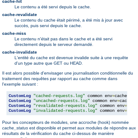
cache-hit
Le contenu a été servi depuis le cache.
cache-revalidate
Le contenu du cache était périmé, a été mis à jour avec
succès, puis servi depuis le cache.
cache-miss
Le contenu n'était pas dans le cache et a été servi
directement depuis le serveur demandé.
cache-invalidate
L'entité du cache est devenue invalide suite à une requête
d'un type autre que GET ou HEAD.
Il est alors possible d'envisager une journalisation conditionnelle du
traitement des requêtes par rapport au cache comme dans
l'exemple suivant :
CustomLog
"cached-requests.log"
 common env
=
CustomLog
"uncached-requests.log"
 common env
=
CustomLog
"revalidated-requests.log"
 common env
=
CustomLog
"invalidated-requests.log"
 common env
=
cach
Pour les concepteurs de modules, une accroche (hook) nommée
cache_status
est disponible et permet aux modules de répondre aux
résultats de la vérification du cache ci-dessus de manière