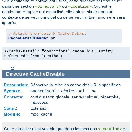
Si le gestionnaire normal est utilisé, cette directive peut se situer
dans une section
ou
. Si c'est le
<Directory>
<Location>
gestionnaire rapide qui est utilisé, elle doit se situer dans un
contexte de serveur principal ou de serveur virtuel, sinon elle sera
ignorée.
# Active l'en-tête X-Cache-Detail
CacheDetailHeader
 on
X-Cache-Detail: "conditional cache hit: entity
refreshed" from localhost
Directive
CacheDisable
Description:
Désactive la mise en cache des URLs spécifiées
Syntaxe:
CacheDisable
chaîne-url
|
on
Contexte:
configuration globale, serveur virtuel, répertoire,
.htaccess
Statut:
Extension
Module:
mod_cache
Cette directive n’est valable que dans les sections
et
<Location>