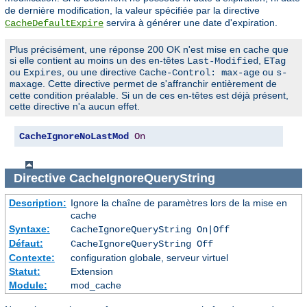
de dernière modification, la valeur spécifiée par la directive
servira à générer une date d'expiration.
CacheDefaultExpire
Plus précisément, une réponse 200 OK n'est mise en cache que
si elle contient au moins un des en-têtes
,
Last-Modified
ETag
ou
, ou une directive
ou
Expires
Cache-Control: max-age
s-
. Cette directive permet de s'affranchir entièrement de
maxage
cette condition préalable. Si un de ces en-têtes est déjà présent,
cette directive n'a aucun effet.
CacheIgnoreNoLastMod
On
Directive
CacheIgnoreQueryString
Description:
Ignore la chaîne de paramètres lors de la mise en
cache
Syntaxe:
CacheIgnoreQueryString On|Off
Défaut:
CacheIgnoreQueryString Off
Contexte:
configuration globale, serveur virtuel
Statut:
Extension
Module:
mod_cache