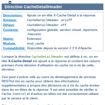
Directive
CacheDetailHeader
Description:
Ajoute un en-tête X-Cache-Detail à la réponse.
Syntaxe:
CacheDetailHeader
on|off
Défaut:
CacheDetailHeader off
Contexte:
configuration globale, serveur virtuel, répertoire,
.htaccess
Statut:
Extension
Module:
mod_cache
Compatibilité:
Disponible depuis la version 2.3.9 d'Apache
Lorsque la directive
est définie à on, un en-
CacheDetailHeader
tête
X-Cache-Detail
est ajouté à la réponse et contient les raisons
précises d'une décision d'utilisation du cache vis à vis de cette
dernière.
Ceci peut s'avérer utile au cours du développement de services
RESTful mis en cache pour obtenir des informations
supplémentaires à propos des décisions vis à vis du cache écrites
dans les en-têtes de la réponse. Il est ainsi possible de vérifier si
et d'autres en-têtes ont été correctement utilisés
Cache-Control
par le service et le client.