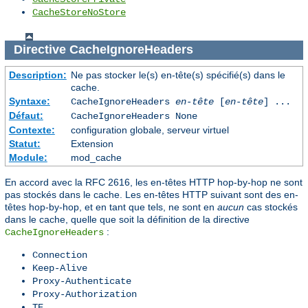
CacheStoreNoStore
Directive
CacheIgnoreHeaders
Description:
Ne pas stocker le(s) en-tête(s) spécifié(s) dans le
cache.
Syntaxe:
CacheIgnoreHeaders
en-tête
[
en-tête
] ...
Défaut:
CacheIgnoreHeaders None
Contexte:
configuration globale, serveur virtuel
Statut:
Extension
Module:
mod_cache
En accord avec la RFC 2616, les en-têtes HTTP hop-by-hop ne sont
pas stockés dans le cache. Les en-têtes HTTP suivant sont des en-
têtes hop-by-hop, et en tant que tels, ne sont en
aucun
cas stockés
dans le cache, quelle que soit la définition de la directive
:
CacheIgnoreHeaders
Connection
Keep-Alive
Proxy-Authenticate
Proxy-Authorization
TE