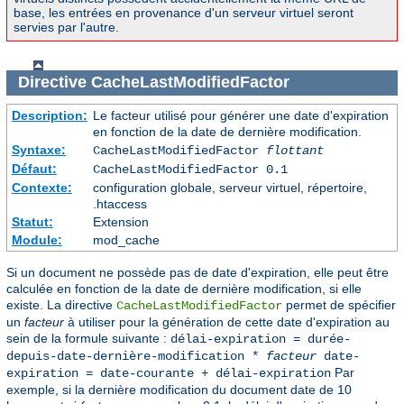
base, les entrées en provenance d'un serveur virtuel seront
servies par l'autre.
Directive
CacheLastModifiedFactor
Description:
Le facteur utilisé pour générer une date d'expiration
en fonction de la date de dernière modification.
Syntaxe:
CacheLastModifiedFactor
flottant
Défaut:
CacheLastModifiedFactor 0.1
Contexte:
configuration globale, serveur virtuel, répertoire,
.htaccess
Statut:
Extension
Module:
mod_cache
Si un document ne possède pas de date d'expiration, elle peut être
calculée en fonction de la date de dernière modification, si elle
existe. La directive
permet de spécifier
CacheLastModifiedFactor
un
facteur
à utiliser pour la génération de cette date d'expiration au
sein de la formule suivante :
délai-expiration = durée-
depuis-date-dernière-modification *
facteur
date-
Par
expiration = date-courante + délai-expiration
exemple, si la dernière modification du document date de 10