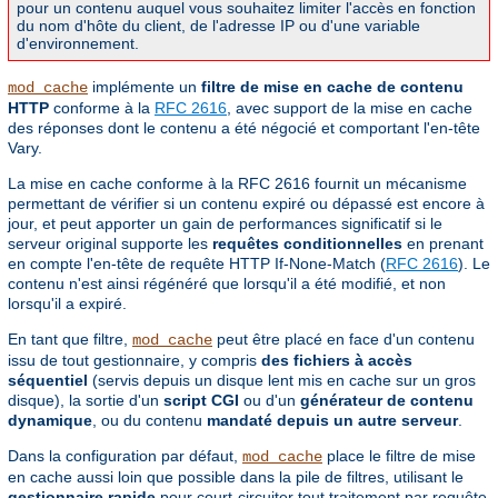
pour un contenu auquel vous souhaitez limiter l'accès en fonction
du nom d'hôte du client, de l'adresse IP ou d'une variable
d'environnement.
implémente un
filtre de mise en cache de contenu
mod_cache
HTTP
conforme à la
RFC 2616
, avec support de la mise en cache
des réponses dont le contenu a été négocié et comportant l'en-tête
Vary.
La mise en cache conforme à la RFC 2616 fournit un mécanisme
permettant de vérifier si un contenu expiré ou dépassé est encore à
jour, et peut apporter un gain de performances significatif si le
serveur original supporte les
requêtes conditionnelles
en prenant
en compte l'en-tête de requête HTTP If-None-Match (
RFC 2616
). Le
contenu n'est ainsi régénéré que lorsqu'il a été modifié, et non
lorsqu'il a expiré.
En tant que filtre,
peut être placé en face d'un contenu
mod_cache
issu de tout gestionnaire, y compris
des fichiers à accès
séquentiel
(servis depuis un disque lent mis en cache sur un gros
disque), la sortie d'un
script CGI
ou d'un
générateur de contenu
dynamique
, ou du contenu
mandaté depuis un autre serveur
.
Dans la configuration par défaut,
place le filtre de mise
mod_cache
en cache aussi loin que possible dans la pile de filtres, utilisant le
gestionnaire rapide
pour court-circuiter tout traitement par requête