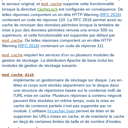
le serveur original, et
supporte cette fonctionnalité
mod_cache
lorsque la directive
est configurée en conséquence. De
CacheLock
telles réponses comportent un en-tête HTTP Warning (
RFC 2616
)
contenant un code de réponse 110. La RFC 2616 permet aussi au
cache de renvoyer des données périmées lorsque la tentative de
mise à jour des données périmées renvoie une erreur 500 ou
supérieure, et cette fonctionnalité est supportée par défaut par
. De telles réponses comportent un en-tête HTTP
mod_cache
Warning (
RFC 2616
) contenant un code de réponse 111.
requiert les services d'un ou plusieurs modules de
mod_cache
gestion de stockage. La distribution Apache de base inclut les
modules de gestion de stockage suivants :
mod_cache_disk
implémente un gestionnaire de stockage sur disque. Les en-
têtes et corps sont stockés séparément sur le disque dans
une structure de répertoires basée sur le condensé md5 de
l'URL mise en cache. Plusieurs réponses à contenu négocié
peuvent être stockées en même temps, mais la mise en
cache de contenus partiels n'est pas supportée par ce
module. L'utilitaire
permet de lister et de
htcacheclean
supprimer les URLs mises en cache, et de maintenir le cache
en deçà de certaines limites de taille et de nombre d'inodes.