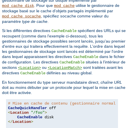
gestionnaire de stockage sur disque implémenté par
. Pour que
utilise le gestionnaire de
mod_cache_disk
mod_cache
stockage basé sur le cache d'objets partagés implémenté par
, spécifiez
comme valeur du
mod_cache_socache
socache
paramètre
type de cache
.
Si les différentes directives
spécifient des URLs qui se
CacheEnable
recoupent (comme dans l'exemple ci-dessous), tous les
gestionnaires de stockage possibles seront lancés, jusqu'au premier
d'entre eux qui traitera effectivement la requête. L'ordre dans lequel
les gestionnaires de stockage sont lancés est déterminé par l'ordre
dans lequel apparaissent les directives
dans le fichier
CacheEnable
de configuration. Les directives
situées à l'intérieur de
CacheEnable
sections
ou
sont traitées avant les
<Location>
<LocationMatch>
directives
définies au niveau global.
CacheEnable
En fonctionnement du type serveur mandataire direct,
chaîne URL
doit au moins débuter par un protocole pour lequel la mise en cache
doit être activée.
# Mise en cache de contenu (gestionnaire normal seul
CacheQuickHandler
<
Location
"/foo"
>
CacheEnable
</
Location
>