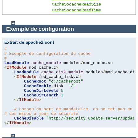
CacheSocacheReadSize
CacheSocacheReadTime
Exemple de configuration
Extrait de apache2.conf
#
# Exemple de configuration du cache
#
LoadModule
cache_module
 modules
/
mod_cache
.
<
IfModule
 mod_cache
.
c
>
LoadModule
cache_disk_module
 modules
/
mod_cache_dis
<
IfModule
 mod_cache_disk
.
c
>
CacheRoot
"c:/cacheroot"
CacheEnable
 disk  
"/"
CacheDirLevels
5
CacheDirLength
3
</
IfModule
>
# Lorsqu'on sert de mandataire, on ne met pas en c
# des mises à jour de sécurité
CacheDisable
"http://security.update.server/update
</
IfModule
>