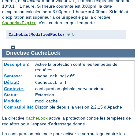
heures, et si
facteur
a pour valeur 0.1, le délai d'expiration sera de
10*0.1 = 1 heure. Si l'heure courante est 3:00pm, la date
d'expiration calculée sera 3:00pm + 1 heure = 4:00pm. Si le délai
d'expiration est supérieur à celui spécifié par la directive
, c'est ce dernier qui l'emporte.
CacheMaxExpire
CacheLastModifiedFactor
0.5
Directive
CacheLock
Description:
Active la protection contre les tempêtes de
requêtes.
Syntaxe:
CacheLock
on|off
Défaut:
CacheLock off
Contexte:
configuration globale, serveur virtuel
Statut:
Extension
Module:
mod_cache
Compatibilité:
Disponible depuis la version 2.2.15 d'Apache
La directive
active la protection contre les tempêtes de
CacheLock
requêtes pour l'espace d'adressage donné.
La configuration minimale pour activer le verrouillage contre les