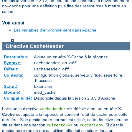
Depuis la version 2.2.12, on peut définir la variable d'environnement
pour une définition plus fine des ressources à mettre en
no-cache
cache.
Voir aussi
Les variables d'environnement dans Apache
Directive
CacheHeader
Description:
Ajoute un en-tête X-Cache à la réponse.
Syntaxe:
CacheHeader
on|off
Défaut:
CacheHeader off
Contexte:
configuration globale, serveur virtuel, répertoire,
.htaccess
Statut:
Extension
Module:
mod_cache
Compatibilité:
Disponible depuis la version 2.3.9 d'Apache
Lorsque la directive
est définie à on, un en-tête
X-
CacheHeader
Cache
est ajouté à la réponse et contient l'état du cache pour cette
dernière. Si le gestionnaire normal est utilisé, cette directive peut se
situer dans une section
ou
. Si c'est le
<Directory>
<Location>
gestionnaire rapide qui est utilisé, elle doit se situer dans un