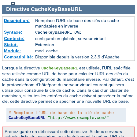
Directive
CacheKeyBaseURL
Description:
Remplace l'URL de base des clés du cache
mandatées en inverse
Syntaxe:
CacheKeyBaseURL
URL
Contexte:
configuration globale, serveur virtuel
Statut:
Extension
Module:
mod_cache
Compatibilité:
Disponible depuis la version 2.3.9 d'Apache
Lorsque la directive
est utilisée, l'URL spécifiée
CacheKeyBaseURL
sera utilisée comme URL de base pour calculer l'URL des clés du
cache dans la configuration du mandataire inverse. Par défaut, c'est
le protocole/nom d'hôte/port du serveur virtuel courant qui sera
utilisé pour construire la clé de cache. Dans le cas d'un cluster de
machines, si toutes les entrées du cache doivent posséder la même
clé, cette directive permet de spécifier une nouvelle URL de base.
# Remplace l'URL de base de la clé de cache.
CacheKeyBaseURL
"http://www.example.com/"
Prenez garde en définissant cette directive. Si deux serveurs
virtuels distincts possèdent accidentellement la même URL de