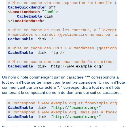
# Mise en cache via une expression rationnelle (gest
CacheQuickHandler
<
LocationMatch
"foo$"
>
CacheEnable
</
LocationMatch
>
# Mise en cache de tous les contenus, à l'exception 
# mandatées en direct (gestionnaire normal ou rapide
CacheEnable
  disk  
/
# Mise en cache des URLs FTP mandatées (gestionnaire
CacheEnable
  disk  ftp
://
# Mise en cache des contenus mandatés en direct depu
CacheEnable
  disk  http
://
www
.
example
.
org
/
Un nom d'hôte commençant par un caractère
"*"
correspondra à
tout nom d'hôte se terminant par le suffixe considéré. Un nom d'hôte
commençant par un caractère
"."
correspondra à tout nom d'hôte
contenant le composant de nom de domaine qui suit ce caractère.
# Correspond à www.example.org et fooexample.org
CacheEnable
  disk  
"http://*example.org/"
# Correspond à www.example.org, mais pas à fooexampl
CacheEnable
  disk  
"http://.example.org/"