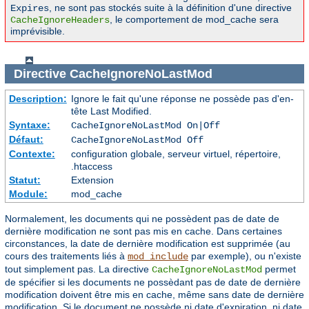
, ne sont pas stockés suite à la définition d'une directive
Expires
, le comportement de mod_cache sera
CacheIgnoreHeaders
imprévisible.
Directive
CacheIgnoreNoLastMod
Description:
Ignore le fait qu'une réponse ne possède pas d'en-
tête Last Modified.
Syntaxe:
CacheIgnoreNoLastMod On|Off
Défaut:
CacheIgnoreNoLastMod Off
Contexte:
configuration globale, serveur virtuel, répertoire,
.htaccess
Statut:
Extension
Module:
mod_cache
Normalement, les documents qui ne possèdent pas de date de
dernière modification ne sont pas mis en cache. Dans certaines
circonstances, la date de dernière modification est supprimée (au
cours des traitements liés à
par exemple), ou n'existe
mod_include
tout simplement pas. La directive
permet
CacheIgnoreNoLastMod
de spécifier si les documents ne possèdant pas de date de dernière
modification doivent être mis en cache, même sans date de dernière
modification. Si le document ne possède ni date d'expiration, ni date