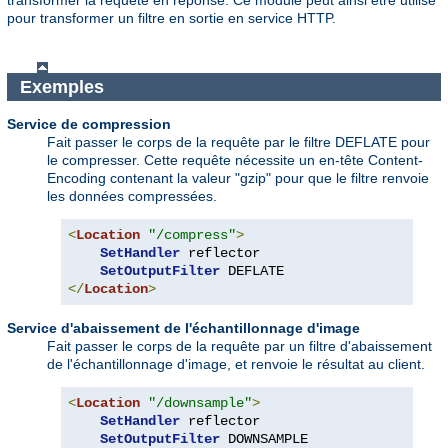
transformer la requête en réponse. Ce module peut ainsi être utilisé
pour transformer un filtre en sortie en service HTTP.
Exemples
Service de compression
Fait passer le corps de la requête par le filtre DEFLATE pour
le compresser. Cette requête nécessite un en-tête Content-
Encoding contenant la valeur "gzip" pour que le filtre renvoie
les données compressées.
<
Location
"/compress"
>
SetHandler
 reflector

SetOutputFilter
</
Location
>
Service d'abaissement de l'échantillonnage d'image
Fait passer le corps de la requête par un filtre d'abaissement
de l'échantillonnage d'image, et renvoie le résultat au client.
<
Location
"/downsample"
>
SetHandler
 reflector

SetOutputFilter