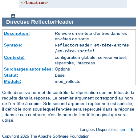
</
Location
>
Directive
ReflectorHeader
Description:
Renvoie un en-tête d'entrée dans les
en-têtes de sortie
Syntaxe:
ReflectorHeader
en-tête-entrée
[en-tête-sortie]
Contexte:
configuration globale, serveur virtuel,
répertoire, .htaccess
Surcharges autorisées:
Options
Statut:
Base
Module:
mod_reflector
Cette directive permet de contrôler la répercution des en-têtes de la
requête dans la réponse. Le premier argument correspond au nom
de l'en-tête à copier. Si le second argument (optionnel) est spécifié,
il définit le nom sous lequel l'en-tête sera répercuté dans la réponse
; dans le cas contraire, c'est le nom de l'en-tête original qui sera
utilisé.
Langues Disponibles:
en
|
fr
Copyright 2026 The Apache Software Foundation.