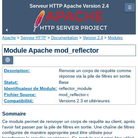
Serveur HTTP Apache Version 2.4
☰
Apache
>
Serveur HTTP
>
Documentation
>
Version 2.4
>
Modules
Module Apache mod_reflector
Description:
Renvoie un corps de requête comme
réponse via la pile de filtres en sortie.
Statut:
Base
Identificateur de Module:
reflector_module
Fichier Source:
mod_reflector.c
Compatibilité:
Versions 2.3 et ultérieures
Sommaire
Ce module permet de renvoyer un corps de requête au client, après
l'avoir fait passer par la pile de filtres en sortie. Une chaîne de filtres
configurée de manière appropriée peut être utilisée pour