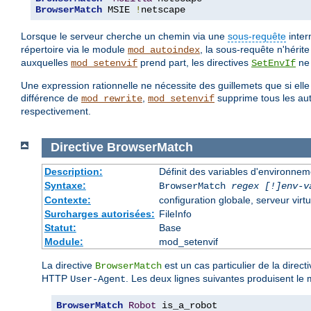
BrowserMatch
 MSIE 
!
netscape
Lorsque le serveur cherche un chemin via une
sous-requête
inter
répertoire via le module
, la sous-requête n'hérit
mod_autoindex
auxquelles
prend part, les directives
ne 
mod_setenvif
SetEnvIf
Une expression rationnelle ne nécessite des guillemets que si ell
différence de
,
supprime tous les autr
mod_rewrite
mod_setenvif
respectivement.
Directive
BrowserMatch
Description:
Définit des variables d'environne
Syntaxe:
BrowserMatch
regex [!]env-v
Contexte:
configuration globale, serveur virtu
Surcharges autorisées:
FileInfo
Statut:
Base
Module:
mod_setenvif
La directive
est un cas particulier de la direct
BrowserMatch
HTTP
. Les deux lignes suivantes produisent le 
User-Agent
BrowserMatch
Robot