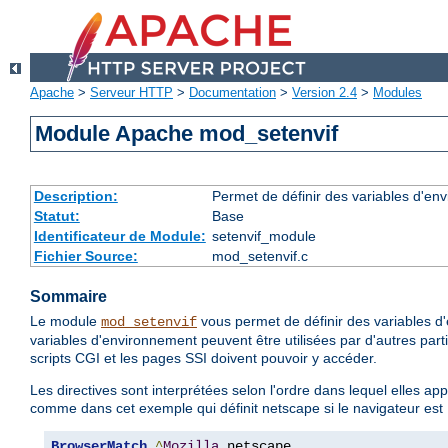
Apache
>
Serveur HTTP
>
Documentation
>
Version 2.4
>
Modules
Module Apache mod_setenvif
Description:
Permet de définir des variables d'env
Statut:
Base
Identificateur de Module:
setenvif_module
Fichier Source:
mod_setenvif.c
Sommaire
Le module
vous permet de définir des variables d'
mod_setenvif
variables d'environnement peuvent être utilisées par d'autres par
scripts CGI et les pages SSI doivent pouvoir y accéder.
Les directives sont interprétées selon l'ordre dans lequel elles ap
comme dans cet exemple qui définit netscape si le navigateur est
BrowserMatch
^
Mozilla