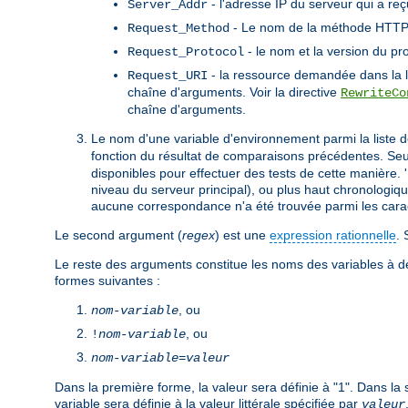
- l'adresse IP du serveur qui a re
Server_Addr
- Le nom de la méthode HTTP u
Request_Method
- le nom et la version du pr
Request_Protocol
- la ressource demandée dans la li
Request_URI
chaîne d'arguments. Voir la directive
RewriteCo
chaîne d'arguments.
Le nom d'une variable d'environnement parmi la liste de
fonction du résultat de comparaisons précédentes. Seul
disponibles pour effectuer des tests de cette manière. 
niveau du serveur principal), ou plus haut chronologiq
aucune correspondance n'a été trouvée parmi les caract
Le second argument (
regex
) est une
expression rationnelle
. 
Le reste des arguments constitue les noms des variables à défi
formes suivantes :
, ou
nom-variable
, ou
!
nom-variable
nom-variable
=
valeur
Dans la première forme, la valeur sera définie à "1". Dans la 
variable sera définie à la valeur littérale spécifiée par
valeur