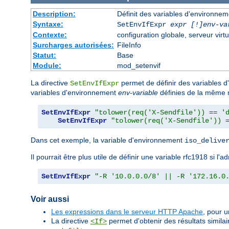
Description:
Définit des variables d'environne
Syntaxe:
SetEnvIfExpr
expr [!]env-va
Contexte:
configuration globale, serveur virtu
Surcharges autorisées:
FileInfo
Statut:
Base
Module:
mod_setenvif
La directive
permet de définir des variables 
SetEnvIfExpr
variables d'environnement
env-variable
définies de la même 
SetEnvIfExpr
"tolower(req('X-Sendfile')) == '
SetEnvIfExpr
"tolower(req('X-Sendfile')) 
Dans cet exemple, la variable d'environnement
iso_delive
Il pourrait être plus utile de définir une variable rfc1918 si 
SetEnvIfExpr
"-R '10.0.0.0/8' || -R '172.16.0
Voir aussi
Les expressions dans le serveur HTTP Apache
, pour 
La directive
permet d'obtenir des résultats similai
<If>