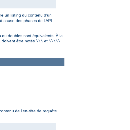
ère un listing du contenu d'un
, à cause des phases de l'API
 ou doubles sont équivalents. À la
doivent être notés
et
,
\
\\\
\\\\\
 contenu de l'en-tête de requête