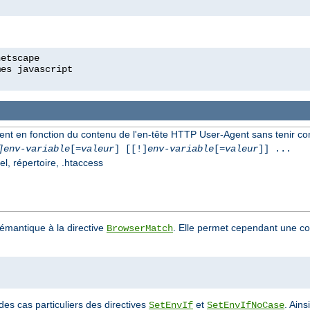
ment en fonction du contenu de l'en-tête HTTP User-Agent sans tenir c
]env-variable
[=
valeur
] [[!]
env-variable
[=
valeur
]] ...
el, répertoire, .htaccess
sémantique à la directive
. Elle permet cependant une co
BrowserMatch
des cas particuliers des directives
et
. Ains
SetEnvIf
SetEnvIfNoCase