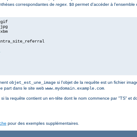
renthèses correspondantes de
regex
.
permet d'accéder à l'ensemble d
$0
=
=
=
xbm

ntra_site_referral

1
ement
si l'objet de la requête est un fichier imag
objet_est_une_image
ue part dans le site web
.
www.mydomain.example.com
si la requête contient un en-tête dont le nom commence par "TS" et d
ache
pour des exemples supplémentaires.