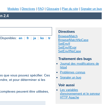
Modules
|
Directives
|
FAQ
|
Glossaire
|
Plan du site
|
Signaler un bug
n 2.4
Directives
BrowserMatch
Disponibles:
en
|
fr
|
ja
|
ko
|
tr
BrowserMatchNoCase
SetEnvIf
SetEnvIfExpr
SetEnvIfNoCase
Traitement des bugs
Journal des modifications de
httpd
Problèmes connus
res que vous pouvez spécifier. Ces
Signaler un bug
ndre, et pour déterminer si les
Voir aussi
Les variables
 complexes peuvent être utilisées,
d'environnement et le serveur
HTTP Apache