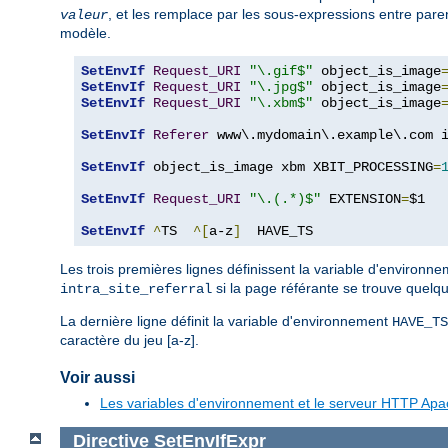
, et les remplace par les sous-expressions entre pa
valeur
modèle.
SetEnvIf
Request_URI
"\.gif$"
 object_is_image
SetEnvIf
Request_URI
"\.jpg$"
 object_is_image
SetEnvIf
Request_URI
"\.xbm$"
 object_is_image
SetEnvIf
Referer
 www\.mydomain\.example\.com i
SetEnvIf
 object_is_image xbm XBIT_PROCESSING
=
SetEnvIf
Request_URI
"\.(.*)$"
 EXTENSION
=
$1

SetEnvIf
^
TS  
^[
a-z
]
  HAVE_TS
Les trois premières lignes définissent la variable d'environn
si la page référante se trouve quelq
intra_site_referral
La dernière ligne définit la variable d'environnement
HAVE_TS
caractère du jeu [a-z].
Voir aussi
Les variables d'environnement et le serveur HTTP Ap
Directive
SetEnvIfExpr