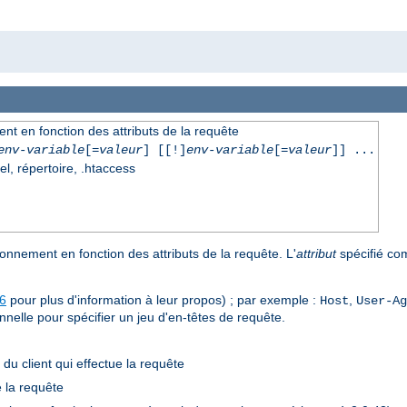
nt en fonction des attributs de la requête
env-variable
[=
valeur
] [[!]
env-variable
[=
valeur
]] ...
el, répertoire, .htaccess
onnement en fonction des attributs de la requête. L'
attribut
spécifié co
6
pour plus d'information à leur propos) ; par exemple :
,
Host
User-Ag
ionnelle pour spécifier un jeu d'en-têtes de requête.
) du client qui effectue la requête
e la requête