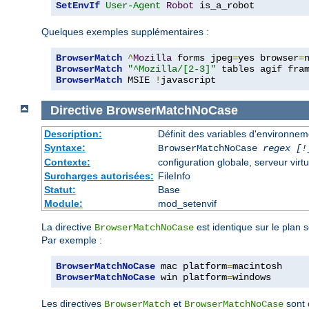
SetEnvIf
User-Agent
Robot
 is_a_robot
Quelques exemples supplémentaires :
BrowserMatch
^
Mozilla
 forms jpeg
=
yes browser
=
BrowserMatch
"^Mozilla/[2-3]"
BrowserMatch
 MSIE 
!
javascript
Directive
BrowserMatchNoCase
Description:
Définit des variables d'environne
Syntaxe:
BrowserMatchNoCase
regex [!
Contexte:
configuration globale, serveur virtu
Surcharges autorisées:
FileInfo
Statut:
Base
Module:
mod_setenvif
La directive
est identique sur le plan 
BrowserMatchNoCase
Par exemple :
BrowserMatchNoCase
 mac platform
=
BrowserMatchNoCase
 win platform
=
windows
Les directives
et
sont 
BrowserMatch
BrowserMatchNoCase