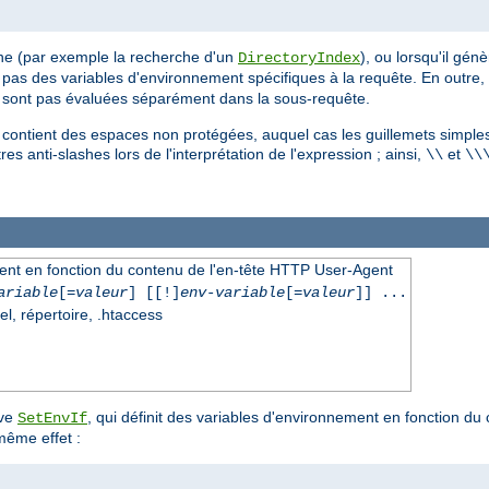
ne (par exemple la recherche d'un
), ou lorsqu'il gén
DirectoryIndex
e pas des variables d'environnement spécifiques à la requête. En outre
sont pas évaluées séparément dans la sous-requête.
e contient des espaces non protégées, auquel cas les guillemets simples
es anti-slashes lors de l'interprétation de l'expression ; ainsi,
et
\\
\\
ment en fonction du contenu de l'en-tête HTTP User-Agent
ariable
[=
valeur
] [[!]
env-variable
[=
valeur
]] ...
el, répertoire, .htaccess
ive
, qui définit des variables d'environnement en fonction du
SetEnvIf
même effet :