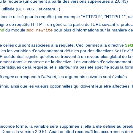
çu la requête (uniquement à partir des versions supérieures à 2.0.43)
tilisée (
,
,
et cetera...
)
GET
POST
otocole utilisé pour la requête (par exemple "HTTP/0.9", "HTTP/1.1",
etc
gne de requête HTTP -- en général la partie de l'URL suivant le protoc
du module
pour plus d'informations sur la manière d
nd
mod_rewrite
 celles qui sont associées à la requête. Ceci permet à la directive
Set
es les variables d'environnement définies par des directives
SetEnvI
'Précédentes' signifie qu'elles se trouvent à un niveau plus global de l
uement dans le contexte de la directive. Les variables d'environnement
éristiques de la requête, et si
attribut
n'a pas été spécifié sous la for
Si
regex
correspond à l'
attribut
, les arguments suivants sont évalués.
nir, ainsi que les valeurs optionnelles qui doivent leur être affectées.
seconde forme, la variable sera supprimée si elle a été définie au préala
. Depuis la version 2.0.51, Apache httpd reconnaît les occurrences de 