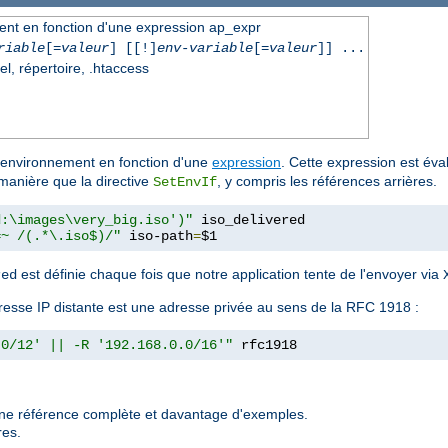
ment en fonction d'une expression ap_expr
riable
[=
valeur
] [[!]
env-variable
[=
valeur
]] ...
el, répertoire, .htaccess
d'environnement en fonction d'une
expression
. Cette expression est éval
manière que la directive
, y compris les références arrières.
SetEnvIf
d:\images\very_big.iso')"
 iso_delivered

=~ /(.*\.iso$)/"
 iso-path
=
$1
est définie chaque fois que notre application tente de l'envoyer via
red
l'adresse IP distante est une adresse privée au sens de la RFC 1918 :
.0/12' || -R '192.168.0.0/16'"
 rfc1918
une référence complète et davantage d'exemples.
res.