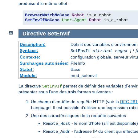
produisent le même effet :
BrowserMatchNoCase
Robot
SetEnvIfNoCase
User-Agent
Robot
 is_a_robot
Directive
SetEnvIf
Description:
Définit des variables d'environneme
Syntaxe:
SetEnvIf
attribut regex [!]
Contexte:
configuration globale, serveur virtu
Surcharges autorisées:
FileInfo
Statut:
Base
Module:
mod_setenvif
La directive
permet de définir des variables d'envir
SetEnvIf
présenter sous l'une des trois formes suivantes :
Un champ d'en-tête de requête HTTP (voir la
RFC 261
. Il est possible d'utiliser une expression rat
Language
Une des caractéristiques de la requête suivantes :
- le nom d'hôte (s'il est disponible
Remote_Host
- l'adresse IP du client qui effectu
Remote_Addr