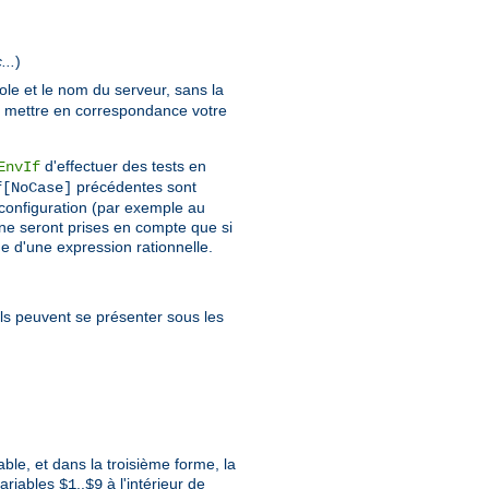
...
)
ole et le nom du serveur, sans la
e mettre en correspondance votre
d'effectuer des tests en
EnvIf
précédentes sont
f[NoCase]
a configuration (par exemple au
 ne seront prises en compte que si
me d'une expression rationnelle.
 Ils peuvent se présenter sous les
ble, et dans la troisième forme, la
variables
..
à l'intérieur de
$1
$9