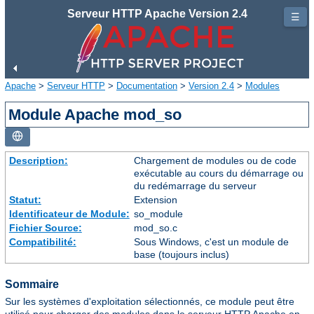
Serveur HTTP Apache Version 2.4
☰
Apache
>
Serveur HTTP
>
Documentation
>
Version 2.4
>
Modules
Module Apache mod_so
Description:
Chargement de modules ou de code
exécutable au cours du démarrage ou
du redémarrage du serveur
Statut:
Extension
Identificateur de Module:
so_module
Fichier Source:
mod_so.c
Compatibilité:
Sous Windows, c'est un module de
base (toujours inclus)
Sommaire
Sur les systèmes d'exploitation sélectionnés, ce module peut être