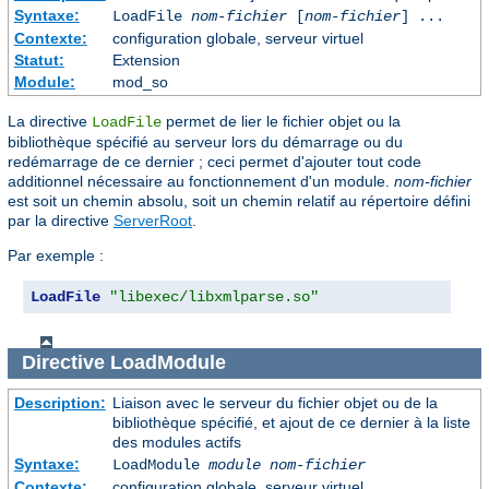
Syntaxe:
LoadFile
nom-fichier
[
nom-fichier
] ...
Contexte:
configuration globale, serveur virtuel
Statut:
Extension
Module:
mod_so
La directive
permet de lier le fichier objet ou la
LoadFile
bibliothèque spécifié au serveur lors du démarrage ou du
redémarrage de ce dernier ; ceci permet d'ajouter tout code
additionnel nécessaire au fonctionnement d'un module.
nom-fichier
est soit un chemin absolu, soit un chemin relatif au répertoire défini
par la directive
ServerRoot
.
Par exemple :
LoadFile
"libexec/libxmlparse.so"
Directive
LoadModule
Description:
Liaison avec le serveur du fichier objet ou de la
bibliothèque spécifié, et ajout de ce dernier à la liste
des modules actifs
Syntaxe:
LoadModule
module nom-fichier
Contexte:
configuration globale, serveur virtuel