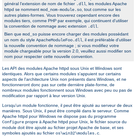
général l'extension de nom de fichier
, les modules Apache
.dll
httpd se nomment
, tout comme sur les
mod_nom-module.so
autres plates-formes. Vous trouverez cependant encore des
modules tiers, comme PHP par exemple, qui continuent d'utiliser
la convention de nommage avec extension
.
.dll
Bien que
puisse encore charger des modules possèdant
mod_so
un nom du style
, il est préférable d'utiliser
ApacheModuleFoo.dll
la nouvelle convention de nommage ; si vous modifiez votre
module chargeable pour la version 2.0, veuillez aussi modifier son
nom pour respecter cette nouvelle convention.
Les API des modules Apache httpd sous Unix et Windows sont
identiques. Alors que certains modules s'appuient sur certains
aspects de l'architecture Unix non présents dans Windows, et ne
fonctionneront donc pas sur cette dernière plate-forme, de
nombreux modules fonctionnent sous Windows avec peu ou pas de
modification par rapport à leur version Unix.
Lorsqu'un module fonctionne, il peut être ajouté au serveur de deux
manières. Sous Unix, il peut être compilé dans le serveur. Comme
Apache httpd pour Windows ne dispose pas du programme
propre à Apache httpd pour Unix, le fichier source du
Configure
module doit être ajouté au fichier projet Apache de base, et ses
symboles ajoutés au fichier
.
os\win32\modules.c