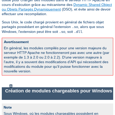
utilisé pour charger des modules dans le serveur HTTP Apache en
cours d'exécution grâce au mécanisme des
Dynamic Shared Object
ou Objets Partagés Dynamiquement
(DSO), et évite ainsi de devoir
effectuer une recompilation.
Sous Unix, le code chargé provient en général de fichiers objet
partagés possèdant en général l'extension
, alors que sous
.so
Windows, l'extension peut être soit
, soit
.
.so
.dll
Avertissement
En général, les modules compilés pour une version majeure du
serveur HTTP Apache ne fonctionneront pas avec une autre (par
exemple de 1.3 à 2.0 ou 2.0 à 2.2). D'une version majeure à
l'autre, il y a souvent des modifications d'API qui nécessitent des
modifications du module pour qu'il puisse fonctionner avec la
nouvelle version.
Création de modules chargeables pour Windows
Note
Sous Windows, où les modules chargeables possèdent en