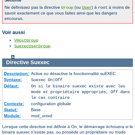
Sécurité
Ne définissez pas la directive
(ou
) à
à moins de
Group
User
root
savoir exactement ce que vous faites ainsi que les dangers
encourus.
Voir aussi
VHostGroup
SuexecUserGroup
Directive
Suexec
Description:
Active ou désactive la fonctionnalité suEXEC
Syntaxe:
Suexec On|Off
Défaut:
On si le binaire suexec existe avec les
mode et propriétaire appropriés, Off dans
le cas contraire
Contexte:
configuration globale
Statut:
Base
Module:
mod_unixd
Lorsque cette directive est définie à On, le démarrage échouera si le
binaire suexec n'existe pas, ou possède un propriétaire ou mode