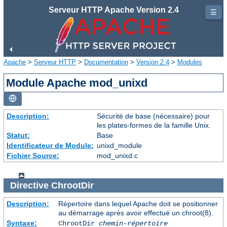
Serveur HTTP Apache Version 2.4
☰
Apache
>
Serveur HTTP
>
Documentation
>
Version 2.4
>
Modules
Module Apache mod_unixd
Description:
Sécurité de base (nécessaire) pour
les plates-formes de la famille Unix.
Statut:
Base
Identificateur de Module:
unixd_module
Fichier Source:
mod_unixd.c
Directive
ChrootDir
Description:
Répertoire dans lequel Apache doit se positionner
au démarrage après avoir effectué un chroot(8).
Syntaxe:
ChrootDir
chemin-répertoire