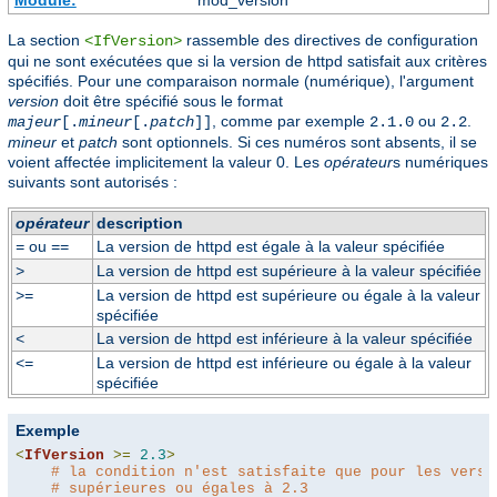
Module:
mod_version
La section
rassemble des directives de configuration
<IfVersion>
qui ne sont exécutées que si la version de httpd satisfait aux critères
spécifiés. Pour une comparaison normale (numérique), l'argument
version
doit être spécifié sous le format
, comme par exemple
ou
.
majeur
[.
mineur
[.
patch
]]
2.1.0
2.2
mineur
et
patch
sont optionnels. Si ces numéros sont absents, il se
voient affectée implicitement la valeur 0. Les
opérateur
s numériques
suivants sont autorisés :
opérateur
description
ou
La version de httpd est égale à la valeur spécifiée
=
==
La version de httpd est supérieure à la valeur spécifiée
>
La version de httpd est supérieure ou égale à la valeur
>=
spécifiée
La version de httpd est inférieure à la valeur spécifiée
<
La version de httpd est inférieure ou égale à la valeur
<=
spécifiée
Exemple
<
IfVersion
>=
2.3
>
# la condition n'est satisfaite que pour les versi
# supérieures ou égales à 2.3