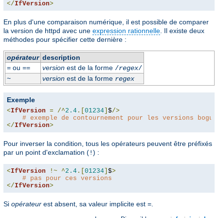
</
IfVersion
>
En plus d'une comparaison numérique, il est possible de comparer
la version de httpd avec une
expression rationnelle
. Il existe deux
méthodes pour spécifier cette dernière :
opérateur
description
ou
version
est de la forme
=
==
/
regex
/
version
est de la forme
~
regex
Exemple
<
IfVersion
=
/^
2.4
.[
01234
]
$
/>
# exemple de contournement pour les versions bogué
</
IfVersion
>
Pour inverser la condition, tous les opérateurs peuvent être préfixés
par un point d'exclamation (
) :
!
<
IfVersion
!~
^
2.4
.[
01234
]
$
>
# pas pour ces versions
</
IfVersion
>
Si
opérateur
est absent, sa valeur implicite est
.
=