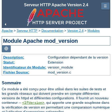
Serveur HTTP Apache Version 2.4
☰
Apache
>
Serveur HTTP
>
Documentation
>
Version 2.4
>
Modules
Module Apache mod_version
Description:
Configuration dépendant de la version
Statut:
Extension
Identificateur de Module:
version_module
Fichier Source:
mod_version.c
Sommaire
Ce module a été conçu pour être utilisé dans les suites de tests et
les grands réseaux qui doivent prendre en compte différentes
versions de httpd et différentes configurations. Il fournit un nouveau
conteneur --
, qui apporte une grande souplesse dans
<IfVersion>
la vérification de version en permettant une comparaison numérique
et l'utilisation d'expressions rationnelles.