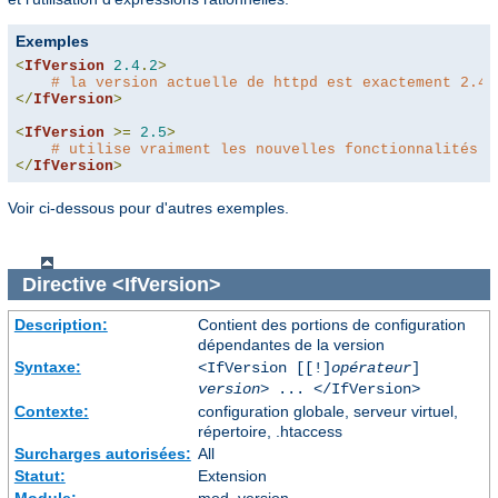
Exemples
<
IfVersion
2.4
.
2
>
# la version actuelle de httpd est exactement 2.4.
</
IfVersion
>
<
IfVersion
>=
2.5
>
# utilise vraiment les nouvelles fonctionnalités :
</
IfVersion
>
Voir ci-dessous pour d'autres exemples.
Directive
<IfVersion>
Description:
Contient des portions de configuration
dépendantes de la version
Syntaxe:
<IfVersion [[!]
opérateur
]
version
> ... </IfVersion>
Contexte:
configuration globale, serveur virtuel,
répertoire, .htaccess
Surcharges autorisées:
All
Statut:
Extension