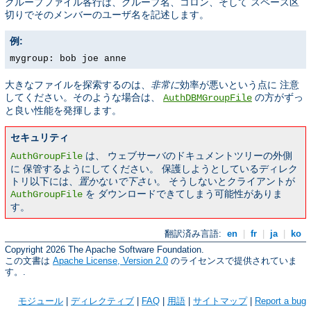
グループファイル各行は、グループ名、コロン、そして スペース区
切りでそのメンバーのユーザ名を記述します。
例:
mygroup: bob joe anne
大きなファイルを探索するのは、
非常に
効率が悪いという点に 注意
してください。そのような場合は、
の方がずっ
AuthDBMGroupFile
と良い性能を発揮します。
セキュリティ
は、 ウェブサーバのドキュメントツリーの外側
AuthGroupFile
に 保管するようにしてください。 保護しようとしているディレク
トリ以下には、
置かないで下さい
。 そうしないとクライアントが
を ダウンロードできてしまう可能性がありま
AuthGroupFile
す。
翻訳済み言語:
en
|
fr
|
ja
|
ko
Copyright 2026 The Apache Software Foundation.
この文書は
Apache License, Version 2.0
のライセンスで提供されていま
す。.
モジュール
|
ディレクティブ
|
FAQ
|
用語
|
サイトマップ
|
Report a bug