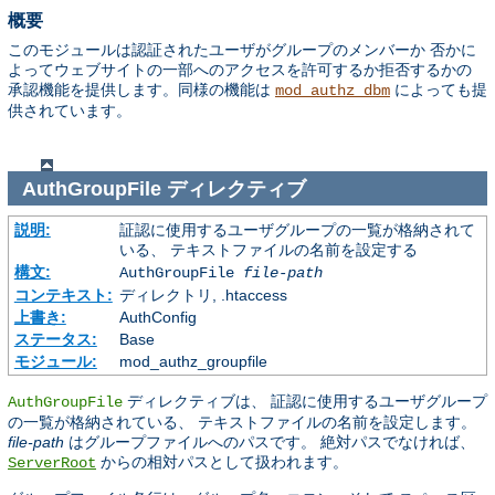
概要
このモジュールは認証されたユーザがグループのメンバーか 否かに
よってウェブサイトの一部へのアクセスを許可するか拒否するかの
承認機能を提供します。同様の機能は
によっても提
mod_authz_dbm
供されています。
AuthGroupFile
ディレクティブ
説明:
証認に使用するユーザグループの一覧が格納されて
いる、 テキストファイルの名前を設定する
構文:
AuthGroupFile
file-path
コンテキスト:
ディレクトリ, .htaccess
上書き:
AuthConfig
ステータス:
Base
モジュール:
mod_authz_groupfile
ディレクティブは、 証認に使用するユーザグループ
AuthGroupFile
の一覧が格納されている、 テキストファイルの名前を設定します。
file-path
はグループファイルへのパスです。 絶対パスでなければ、
からの相対パスとして扱われます。
ServerRoot