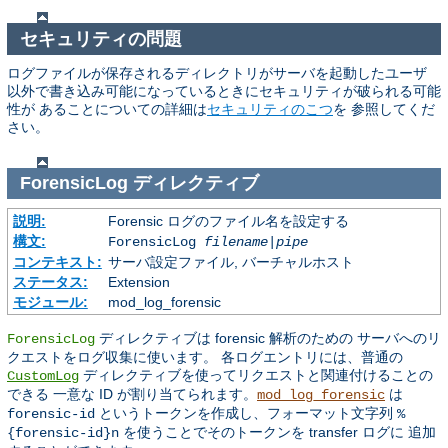
セキュリティの問題
ログファイルが保存されるディレクトリがサーバを起動したユーザ
以外で書き込み可能になっているときにセキュリティが破られる可能
性が あることについての詳細は
セキュリティのこつ
を 参照してくだ
さい。
ForensicLog
ディレクティブ
説明:
Forensic ログのファイル名を設定する
構文:
ForensicLog
filename
|
pipe
コンテキスト:
サーバ設定ファイル, バーチャルホスト
ステータス:
Extension
モジュール:
mod_log_forensic
ディレクティブは forensic 解析のための サーバへのリ
ForensicLog
クエストをログ収集に使います。 各ログエントリには、普通の
ディレクティブを使ってリクエストと関連付けることの
CustomLog
できる 一意な ID が割り当てられます。
は
mod_log_forensic
というトークンを作成し、フォーマット文字列
forensic-id
%
を使うことでそのトークンを transfer ログに 追加
{forensic-id}n