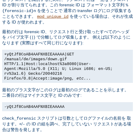
ID が割り当てられます。この forensic ID は フォーマット文字列
%
を使うことで 通常の transfer ログにログ収集する
{forensic-id}n
こともできます。
を使っている場合は、それが生成
mod_unique_id
する ID が使われます。
最初の行は forensic ID、リクエスト行と受け取ったすべてのヘッダ
を パイプ文字 (
) で分離してログ収集します。 例えば以下のように
|
なります (実際はすべて同じ行になります):
+yQtJf8CoAB4AAFNXBIEAAAAA|GET
/manual/de/images/down.gif
HTTP/1.1|Host:localhost%3a8080|User-
Agent:Mozilla/5.0 (X11; U; Linux i686; en-US;
rv%3a1.6) Gecko/20040216
Firefox/0.8|Accept:image/png,
etc...
最初のプラス文字がこのログは最初のログであることを示します。
二番目の行はマイナス文字と ID のみです:
-yQtJf8CoAB4AAFNXBIEAAAAA
スクリプトは引数としてログファイルの名前を 取
check_forensic
ります。
/
の ID の組を調べ、完了していない リクエストがある場
+
-
合は警告を発します。