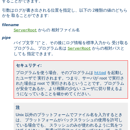
することができます。
引数はログが書き出される位置を指定し、以下の 2種類の値のどちら
かを 取ることができます:
filename
からの 相対ファイル名
ServerRoot
pipe
パイプ文字 "
" と、その後にログ情報を標準入力から 受け取る
|
プログラム。プログラム名は
からの相対パスと
ServerRoot
しても 指定できます。
セキュリティ:
プログラムを使う場合、そのプログラムは
を起動し
httpd
たユーザで 実行されます。つまり、サーバが root で実行さ
れた場合は root で 実行されるということです。プログラム
が安全であるか、より権限の少ない ユーザに切り替えるよ
うになっていることを確かめてください。
注
Unix 以外のプラットフォームでファイル名を入力するとき
は、 プラットフォームがバックスラッシュの使用を許可し
ている場合でも、 スラッシュのみが使われるように気をつ