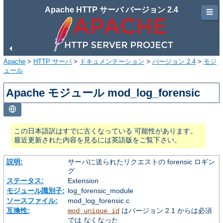
Apache HTTP サーバ バージョン 2.4
☰
Apache
>
HTTP サーバ
>
ドキュメンテーション
>
バージョン 2.4
>
モジ
ュール
Apache モジュール mod_log_forensic
この日本語訳はすでに古くなっている 可能性があります。
最近更新された内容を見るには英語版をご覧下さい。
説明:
サーバに送られたリクエストの forensic ロギン
グ
ステータス:
Extension
モジュール識別子:
log_forensic_module
ソースファイル:
mod_log_forensic.c
互換性:
はバージョン 2.1 からは必須
mod_unique_id
では なくなった