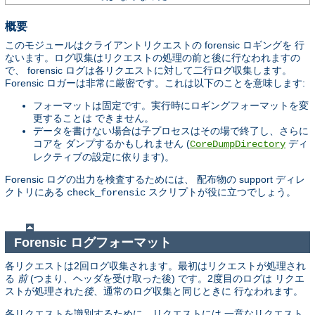
概要
このモジュールはクライアントリクエストの forensic ロギングを 行
ないます。ログ収集はリクエストの処理の前と後に行なわれますの
で、 forensic ログは各リクエストに対して二行ログ収集します。
Forensic ロガーは非常に厳密です。これは以下のことを意味します:
フォーマットは固定です。実行時にロギングフォーマットを変
更することは できません。
データを書けない場合は子プロセスはその場で終了し、さらに
コアを ダンプするかもしれません (
ディ
CoreDumpDirectory
レクティブの設定に依ります)。
Forensic ログの出力を検査するためには、 配布物の support ディレ
クトリにある
スクリプトが役に立つでしょう。
check_forensic
Forensic ログフォーマット
各リクエストは2回ログ収集されます。最初はリクエストが処理され
る
前
(つまり、ヘッダを受け取った後) です。2度目のログは リクエ
ストが処理された
後
、通常のログ収集と同じときに 行なわれます。
各リクエストを識別するために、リクエストには 一意なリクエスト