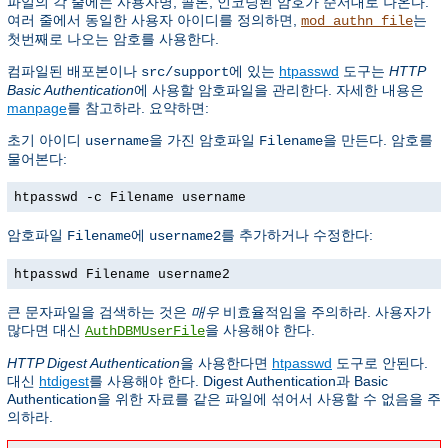
파일의 각 줄에는 사용자명, 콜론, 인코딩된 암호가 순서대로 나온다.
여러 줄에서 동일한 사용자 아이디를 정의하면,
는
mod_authn_file
첫번째로 나오는 암호를 사용한다.
컴파일된 배포본이나
에 있는
htpasswd
도구는
HTTP
src/support
Basic Authentication
에 사용할 암호파일을 관리한다. 자세한 내용은
manpage
를 참고하라. 요약하면:
초기 아이디
을 가진 암호파일
을 만든다. 암호를
username
Filename
물어본다:
htpasswd -c Filename username
암호파일
에
를 추가하거나 수정한다:
Filename
username2
htpasswd Filename username2
큰 문자파일을 검색하는 것은
매우
비효율적임을 주의하라. 사용자가
많다면 대신
을 사용해야 한다.
AuthDBMUserFile
HTTP Digest Authentication
을 사용한다면
htpasswd
도구로 안된다.
대신
htdigest
를 사용해야 한다. Digest Authentication과 Basic
Authentication을 위한 자료를 같은 파일에 섞어서 사용할 수 없음을 주
의하라.