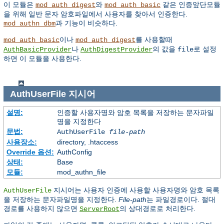
이 모듈은
와
같은 인증앞단모듈
mod_auth_digest
mod_auth_basic
을 위해 일반 문자 암호파일에서 사용자를 찾아서 인증한다.
과 기능이 비슷하다.
mod_authn_dbm
이나
를 사용할때
mod_auth_basic
mod_auth_digest
나
의 값을
로 설정
AuthBasicProvider
AuthDigestProvider
file
하면 이 모듈을 사용한다.
AuthUserFile
지시어
설명:
인증할 사용자명와 암호 목록을 저장하는 문자파일
명을 지정한다
문법:
AuthUserFile
file-path
사용장소:
directory, .htaccess
Override 옵션:
AuthConfig
상태:
Base
모듈:
mod_authn_file
지시어는 사용자 인증에 사용할 사용자명와 암호 목록
AuthUserFile
을 저장하는 문자파일명을 지정한다.
File-path
는 파일경로이다. 절대
경로를 사용하지 않으면
의 상대경로로 처리한다.
ServerRoot